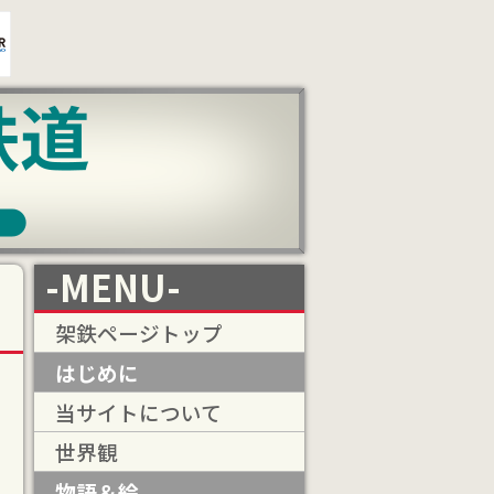
-MENU-
架鉄ページトップ
はじめに
当サイトについて
世界観
物語＆絵